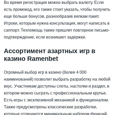
Во время регистрации можно выбрать валюту. Если
есть промокод, его также стоит указать, чтобы получить
еще больше бонусов, разнообразив велкам пакет.
Игроки, которым нужна консультация, могут написать в
саппорт. Техпомощь также пришлет повторное письмо-
подтверждение, если возникают задержки.
Ассортимент азартных игр в
казино Ramenbet
Огромный выбор игр в казино (более 4 000
наименований) позволит выбрать разработку на любой
вкус. Участникам доступны слоты, настолки и раздел, в
котором можно сыграть с профессиональным крупье.
Есть игры с эксклюзивной механикой и функционалом.
Также предусмотрены классические разработки,
которые отличаются минимальным набором функций,