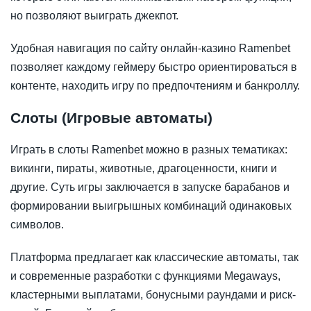
но позволяют выиграть джекпот.
Удобная навигация по сайту онлайн-казино Ramenbet
позволяет каждому геймеру быстро ориентироваться в
контенте, находить игру по предпочтениям и банкроллу.
Слоты (Игровые автоматы)
Играть в слоты Ramenbet можно в разных тематиках:
викинги, пираты, животные, драгоценности, книги и
другие. Суть игры заключается в запуске барабанов и
формировании выигрышных комбинаций одинаковых
символов.
Платформа предлагает как классические автоматы, так
и современные разработки с функциями Megaways,
кластерными выплатами, бонусными раундами и риск-