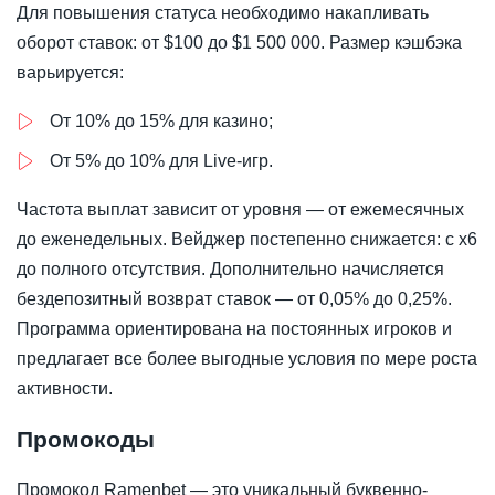
Для повышения статуса необходимо накапливать
оборот ставок: от $100 до $1 500 000. Размер кэшбэка
варьируется:
От 10% до 15% для казино;
От 5% до 10% для Live-игр.
Частота выплат зависит от уровня — от ежемесячных
до еженедельных. Вейджер постепенно снижается: с x6
до полного отсутствия. Дополнительно начисляется
бездепозитный возврат ставок — от 0,05% до 0,25%.
Программа ориентирована на постоянных игроков и
предлагает все более выгодные условия по мере роста
активности.
Промокоды
Промокод Ramenbet — это уникальный буквенно-