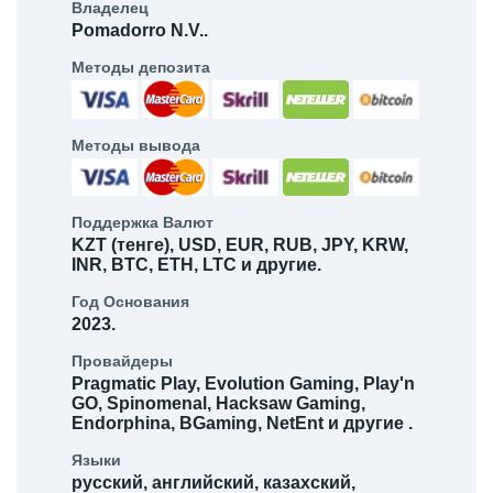
Владелец
Pomadorro N.V..
Методы депозита
Методы вывода
Поддержка Валют
KZT (тенге), USD, EUR, RUB, JPY, KRW,
INR, BTC, ETH, LTC и другие
.
Год Основания
2023.
Провайдеры
Pragmatic Play, Evolution Gaming, Play'n
GO, Spinomenal, Hacksaw Gaming,
Endorphina, BGaming, NetEnt и другие
.
Языки
русский, английский, казахский,