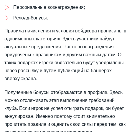
Персональные вознаграждения;
Релоад-бонусы.
Правила начисления и условия вейджера прописаны в
одноименных категориях. Здесь участники найдут
актуальные предложения. Часто вознаграждения
приурочены к праздникам и другим важным датам. О
таких подарках игроки обязательно будут уведомлены
через рассылку и путем публикаций на баннерах
вверху экрана.
Полученные бонусы отображаются в профиле. Здесь
можно отслеживать этап выполнения требований
клуба. Если игрок не успел отыграть подарок, он будет
аннулирован. Именно поэтому стоит внимательно
прочитать правила и оценить свои силы перед тем, как