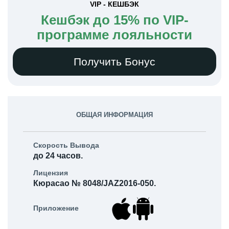
VIP - КЕШБЭК
Кешбэк до 15% по VIP-
программе лояльности
Получить Бонус
ОБЩАЯ ИНФОРМАЦИЯ
Скорость Вывода
до 24 часов.
Лицензия
Кюрасао № 8048/JAZ2016-050.
Приложение