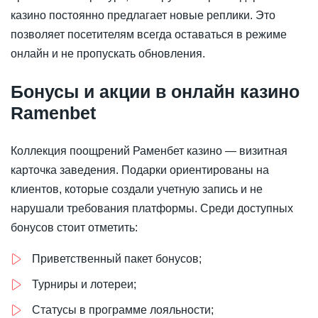
казино постоянно предлагает новые реплики. Это
позволяет посетителям всегда оставаться в режиме
онлайн и не пропускать обновления.
Бонусы и акции в онлайн казино
Ramenbet
Коллекция поощрений Раменбет казино — визитная
карточка заведения. Подарки ориентированы на
клиентов, которые создали учетную запись и не
нарушали требования платформы. Среди доступных
бонусов стоит отметить:
Приветственный пакет бонусов;
Турниры и лотереи;
Статусы в программе лояльности;