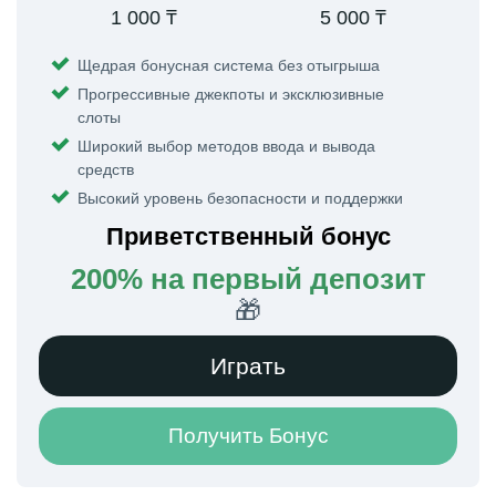
1 000 ₸
5 000 ₸
Щедрая бонусная система без отыгрыша
Прогрессивные джекпоты и эксклюзивные
слоты
Широкий выбор методов ввода и вывода
средств
Высокий уровень безопасности и поддержки
Приветственный бонус
200% на первый депозит
🎁
Играть
Получить Бонус