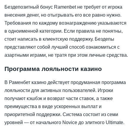
Бездепозитный бонус Ramenbet не требует от игрока
внесения денег, но отыгрывать его все равно нужно.
Требования по каждому вознаграждению указываются
в одноименной категории. Если правила не понятны,
стоит написать в клиентскую поддержку. Бездепы
представляют собой лучший способ ознакомиться с
азартными играми, не тратя при этом личные средства.
Программа лояльности казино
В Раменбет казино действует продуманная программа
лояльности для активных пользователей. Игроки
получают кэшбэк и возврат части ставок, а также
преимущества в виде ускоренных выплат и
приоритетной поддержки. Система состоит из семи
уровней — от начального Novice до элитного Ultimate.