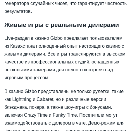
генератора случайных чисел, что гарантирует честность
результатов.
Живые игры с реальными дилерами
Live-раздел в казино Gizbo предлагает пользователям
из Казахстана полноценный опыт настоящего казино с
живыми дилерами. Все игры транслируются в высоком
качестве из профессиональных студий, оснащенных
несколькими камерами для полного контроля над
игровым процессом.
В казино Gizbo представлены не только рулетки, такие
как Lightning и Cabaret, но и различные версии
блэкджека, покера, а также шоу-игры с бонусами,
включая Crazy Time и Funky Time. Посетители могут
взаимодействовать с дилером в чате. Демо-режим для
live-игр не предусмотрен — доступ открыт только после