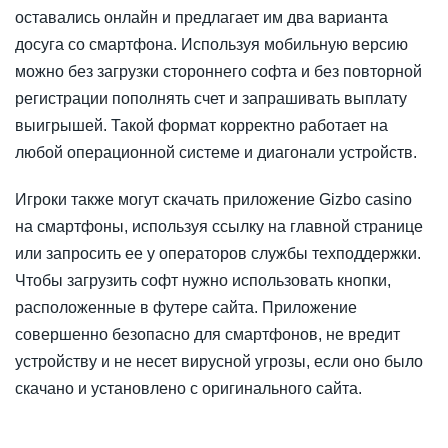
оставались онлайн и предлагает им два варианта
досуга со смартфона. Используя мобильную версию
можно без загрузки стороннего софта и без повторной
регистрации пополнять счет и запрашивать выплату
выигрышей. Такой формат корректно работает на
любой операционной системе и диагонали устройств.
Игроки также могут скачать приложение Gizbo casino
на смартфоны, используя ссылку на главной странице
или запросить ее у операторов службы техподдержки.
Чтобы загрузить софт нужно использовать кнопки,
расположенные в футере сайта. Приложение
совершенно безопасно для смартфонов, не вредит
устройству и не несет вирусной угрозы, если оно было
скачано и установлено с оригинального сайта.