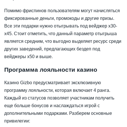
Помимо фриспинов пользователям могут начисляться
фиксированные деньги, промокоды и другие призы.
Все эти подарки нужно отыгрывать под вейджер х30-
х45. Стоит отметить, что данный параметр отыгрыша
является средним, что выгодно выделяет ресурс среди
других заведений, предлагающих бездеп под
вейджеры х50 и выше.
Программа лояльности казино
Казино Gizbo предусматривает эксклюзивную
программу лояльности, которая включает 4 ранга.
Каждый из статусов позволяет участникам получить
еще больше бонусов и наслаждаться игрой с
дополнительными подарками. Разберем основные
привилегии: