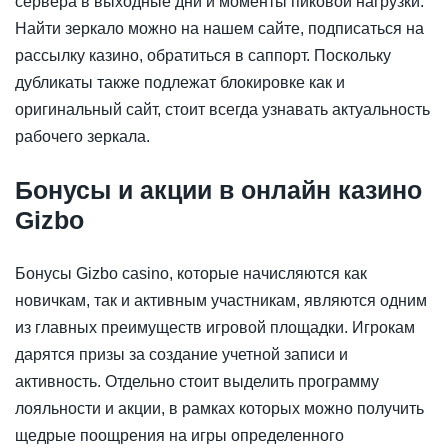
сервера в выходные дни и моменты пиковой нагрузки.
Найти зеркало можно на нашем сайте, подписаться на
рассылку казино, обратиться в саппорт. Поскольку
дубликаты также подлежат блокировке как и
оригинальный сайт, стоит всегда узнавать актуальность
рабочего зеркала.
Бонусы и акции в онлайн казино
Gizbo
Бонусы Gizbo casino, которые начисляются как
новичкам, так и активным участникам, являются одним
из главных преимуществ игровой площадки. Игрокам
дарятся призы за создание учетной записи и
активность. Отдельно стоит выделить программу
лояльности и акции, в рамках которых можно получить
щедрые поощрения на игры определенного