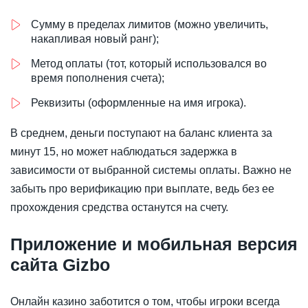
Сумму в пределах лимитов (можно увеличить,
накапливая новый ранг);
Метод оплаты (тот, который использовался во
время пополнения счета);
Реквизиты (оформленные на имя игрока).
В среднем, деньги поступают на баланс клиента за
минут 15, но может наблюдаться задержка в
зависимости от выбранной системы оплаты. Важно не
забыть про верификацию при выплате, ведь без ее
прохождения средства останутся на счету.
Приложение и мобильная версия
сайта Gizbo
Онлайн казино заботится о том, чтобы игроки всегда