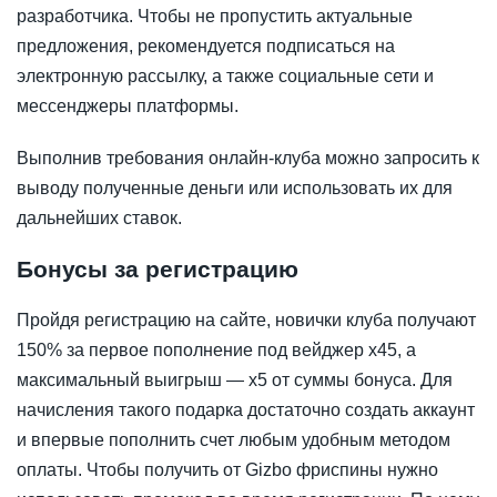
разработчика. Чтобы не пропустить актуальные
предложения, рекомендуется подписаться на
электронную рассылку, а также социальные сети и
мессенджеры платформы.
Выполнив требования онлайн-клуба можно запросить к
выводу полученные деньги или использовать их для
дальнейших ставок.
Бонусы за регистрацию
Пройдя регистрацию на сайте, новички клуба получают
150% за первое пополнение под вейджер х45, а
максимальный выигрыш — х5 от суммы бонуса. Для
начисления такого подарка достаточно создать аккаунт
и впервые пополнить счет любым удобным методом
оплаты. Чтобы получить от Gizbo фриспины нужно