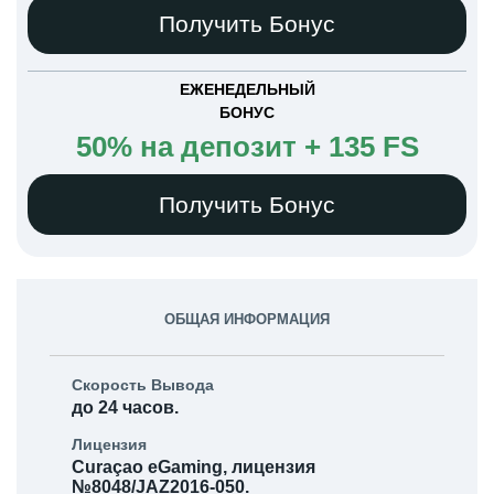
Получить Бонус
ЕЖЕНЕДЕЛЬНЫЙ
БОНУС
50% на депозит + 135 FS
Получить Бонус
ОБЩАЯ ИНФОРМАЦИЯ
Скорость Вывода
до 24 часов.
Лицензия
Curaçao eGaming, лицензия
№8048/JAZ2016-050.