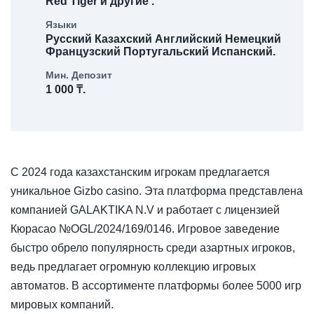
Red Tiger и другие
.
Языки
Русский Казахский Английский Немецкий
Французский Португальский Испанский
.
Мин. Депозит
1 000 ₸.
С 2024 года казахстанским игрокам предлагается
уникальное Gizbo casino. Эта платформа представлена
компанией GALAKTIKA N.V и работает с лицензией
Кюрасао №OGL/2024/169/0146. Игровое заведение
быстро обрело популярность среди азартных игроков,
ведь предлагает огромную коллекцию игровых
автоматов. В ассортименте платформы более 5000 игр
мировых компаний.