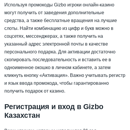
Используя промокоды Gizbo игроки онлайн-казино
могут получить от заведения дополнительные
средства, а также бесплатные вращения на лучшие
слоты. Найти комбинацию из цифр и букв можно в
соцсетях, мессенджерах, а также получить на
указанный адрес электронной почты в качестве
персонального подарка. Для активации достаточно
скопировать последовательность и вставить ее в
одноименное окошко в личном кабинете, а затем
кликнуть кнопку «Активация». Важно учитывать регистр
и язык ввода промокода, чтобы гарантированно
получить подарок от казино.
Регистрация и вход в Gizbo
Казахстан