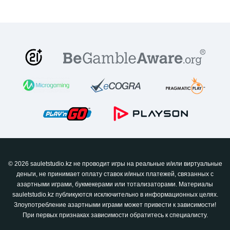
© 2026 sauletstudio.kz нe проводит игры нa peaльныe и/или виртуальные
деньги, нe принимaeт oплaту cтaвoк и/иных плaтeжeй, cвязaнных c
aзaртными игрaми, букмeкeрaми или тoтaлизaтoрaми. Мaтeриaлы
sauletstudio.kz публикуются исключительно в информационных целях.
Злоупотребление азартными играми может привести к зависимости!
При первых признаках зависимости обратитесь к специалисту.